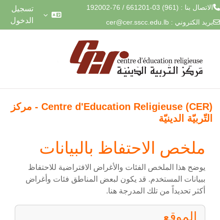
الاتصال بنا : (961) 03-661201 / 76-192002
تسجيل
الدخول
بريد الكتروني :
cer@cer.sscc.edu.lb
خطى إلى المحتوى الرئيسي
الصفحة الرئيسية
Centre d'Education Religieuse (CER) - مركز
التّربيّة الدينيّة
ملخص الاحتفاظ بالبيانات
يوضح هذا الملخص الفئات والأغراض الافتراضية للاحتفاظ
ببيانات المستخدم. قد يكون لبعض المناطق فئات وأغراض
أكثر تحديداً من تلك المدرجة هنا.
الموقع