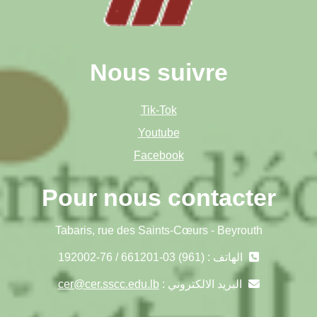
Nous suivre
Tik-Tok
Youtube
Facebook
Pour nous contacter
Tabaris, rue des Saints-Cœurs - Beyrouth
الهاتف : (961) 03-661201 / 76-192002
البريد الالكتروني :
cer@cer.sscc.edu.lb